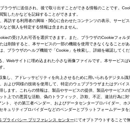
者のブラウザに送信され、後で取り出すことができる情報のことです。Coo
閲覧したかなどを記録することができます。
とで、再訪する利用者の興味・関心に合わせたコンテンツの表示、サービスの
スなど個人を特定する情報は含まれません。
ieの受け入れ可否を選択できます。また、ブラウザのCookieフォルダ
化または削除すると、本サービスの一部の機能を使用できなくなることがあり
、ブラウザのヘルプ機能で「Cookie」を検索し、詳細を確認してく
る、Webサイトに埋め込まれた小さな画像ファイルです。本サービスはW
す。
を収集し、アドレッサビリティを向上させるために用いられるデジタル識
SDK、および同様の技術を使用して、特定のウェブブラウザまたはデバイ
得します。これらの情報は、製品やサービスの提供、製品やサービスの
ット上での悪質な活動、偽のトラフィック、詐欺、不正、違法行為に対
イアント、その第三者ベンダー、およびデータセンタープロバイダー、ホ
セキュリティプロバイダーなどのベンダーとプラットフォームデータを
D5 プライバシー プリファレンス センター
にてオプトアウトすることで