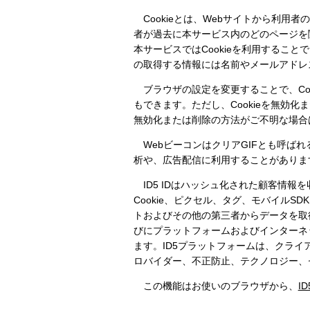
Cookieとは、Webサイトから利用
者が過去に本サービス内のどのページを
本サービスではCookieを利用するこ
の取得する情報には名前やメールアドレ
ブラウザの設定を変更することで、Cook
もできます。ただし、Cookieを無効
無効化または削除の方法がご不明な場合は
WebビーコンはクリアGIFとも呼ばれ
析や、広告配信に利用することがありま
ID5 IDはハッシュ化された顧客情報
Cookie、ピクセル、タグ、モバイル
トおよびその他の第三者からデータを取
びにプラットフォームおよびインターネ
ます。ID5プラットフォームは、クラ
ロバイダー、不正防止、テクノロジー、
この機能はお使いのブラウザから、
I